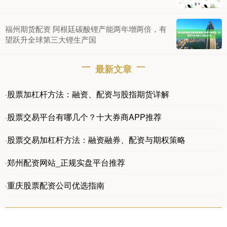
福州期货配资 阿根廷碳酸锂产能两年增两倍，有
望跃升全球第三大锂生产国
最新文章
股票加杠杆方法：融资、配资与股指期货详解
·
股票交易平台有哪几个？十大券商APP推荐
·
股票交易加杠杆方法：融资融券、配资与期权策略
·
郑州配资网站_正规实盘平台推荐
·
重庆股票配资公司优选指南
·