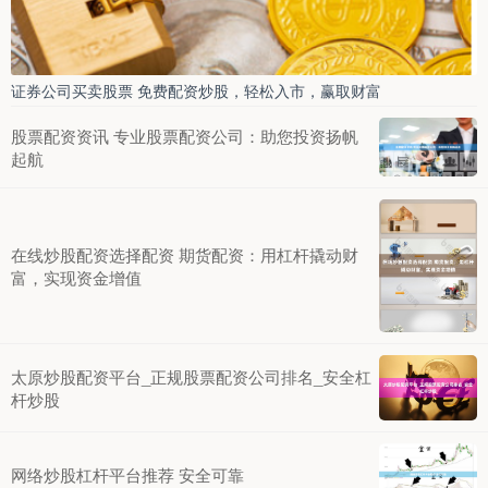
证券公司买卖股票 免费配资炒股，轻松入市，赢取财富
股票配资资讯 专业股票配资公司：助您投资扬帆
起航
在线炒股配资选择配资 期货配资：用杠杆撬动财
富，实现资金增值
太原炒股配资平台_正规股票配资公司排名_安全杠
杆炒股
网络炒股杠杆平台推荐 安全可靠