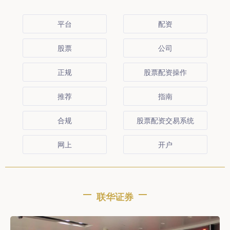
平台
配资
股票
公司
正规
股票配资操作
推荐
指南
合规
股票配资交易系统
网上
开户
联华证券