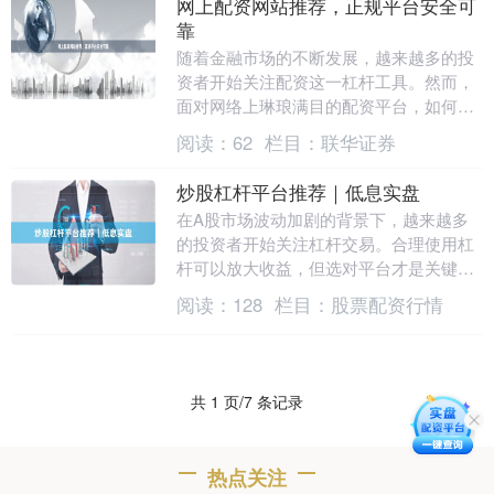
网上配资网站推荐，正规平台安全可
靠
随着金融市场的不断发展，越来越多的投
资者开始关注配资这一杠杆工具。然而，
面对网络上琳琅满目的配资平台，如何选
择一家正规、安全、可靠的网站成为许多
阅读：
62
栏目：
联华证券
投资者的首要难题....
炒股杠杆平台推荐｜低息实盘
在A股市场波动加剧的背景下，越来越多
的投资者开始关注杠杆交易。合理使用杠
杆可以放大收益，但选对平台才是关键。
本文从合规性、利率、实盘真实性三个维
阅读：
128
栏目：
股票配资行情
度，为投资者梳理....
共 1 页/7 条记录
热点关注