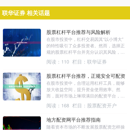
联华证券 相关话题
股票杠杆平台推荐与风险解析
在股市投资中，杠杆交易因其“以小博大”
的特性吸引了众多投资者。然而，选择正
规的股票杠杆平台并充分认识其风险，是
每位投资者必须掌握的功课。本文将为您
阅读：
110
栏目：
联华证券
梳理主流平台特....
股票杠杆平台推荐，正规安全可配资
在股市投资中，合理运用杠杆工具，能够
放大收益空间，提升资金使用效率。然
而，面对市场上琳琅满目的配资平台，如
何选择一家正规、安全、可配资的平台，
阅读：
168
栏目：
股票配资开户
成为投资者关注的焦....
地方配资网平台推荐指南
随着资本市场的不断发展股票配资怎样操