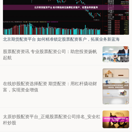
北京期货配资平台 如何精准锁定股票配资客户，拓展业务新蓝海
股票配资资讯 专业股票配资公司：助您投资扬帆
起航
在线炒股配资选择配资 期货配资：用杠杆撬动财
富，实现资金增值
太原炒股配资平台_正规股票配资公司排名_安全杠
杆炒股